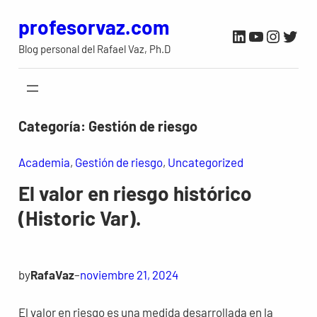
Saltar
profesorvaz.com
LinkedIn
YouTube
Instag
Twit
al
Blog personal del Rafael Vaz, Ph.D
contenido
Categoría:
Gestión de riesgo
Academia
, 
Gestión de riesgo
, 
Uncategorized
El valor en riesgo histórico
(Historic Var).
by
RafaVaz
–
noviembre 21, 2024
El valor en riesgo es una medida desarrollada en la