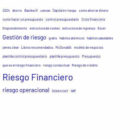
2024
ahorro
Basilea III
canvas
Capital en riesgo
como ahorrar dinero
como hacer un presupuesto
control presupuestario
Crisis financiera
Emprendimiento
estructura de costes
estructura de ingresos
Excel
Gestión de riesgo
gratis
hábitos atómicos
hábitos saludables
james clear
Libros recomendados
McDonald's
modelo de negocios
plantilla control presupuestario
plantilla presupuesto
Presupuesto
que es el riesgo financiero
riesgo conductual
Riesgo de crédito
Riesgo Financiero
riesgo operacional
Solvencia II
VaR