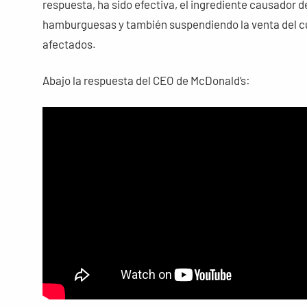
respuesta, ha sido efectiva, el ingrediente causador d
hamburguesas y también suspendiendo la venta del cua
afectados.
Abajo la respuesta del CEO de McDonald’s: