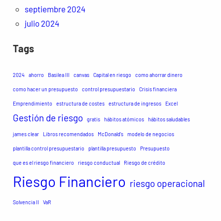
septiembre 2024
julio 2024
Tags
2024
ahorro
Basilea III
canvas
Capital en riesgo
como ahorrar dinero
como hacer un presupuesto
control presupuestario
Crisis financiera
Emprendimiento
estructura de costes
estructura de ingresos
Excel
Gestión de riesgo
gratis
hábitos atómicos
hábitos saludables
james clear
Libros recomendados
McDonald's
modelo de negocios
plantilla control presupuestario
plantilla presupuesto
Presupuesto
que es el riesgo financiero
riesgo conductual
Riesgo de crédito
Riesgo Financiero
riesgo operacional
Solvencia II
VaR