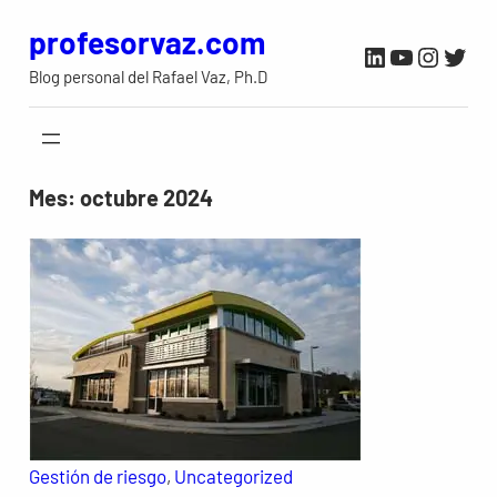
Saltar
profesorvaz.com
LinkedIn
YouTube
Instag
Twit
al
Blog personal del Rafael Vaz, Ph.D
contenido
Mes:
octubre 2024
Gestión de riesgo
, 
Uncategorized