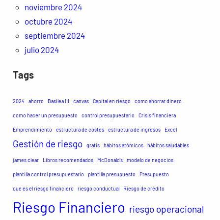
noviembre 2024
octubre 2024
septiembre 2024
julio 2024
Tags
2024
ahorro
Basilea III
canvas
Capital en riesgo
como ahorrar dinero
como hacer un presupuesto
control presupuestario
Crisis financiera
Emprendimiento
estructura de costes
estructura de ingresos
Excel
Gestión de riesgo
gratis
hábitos atómicos
hábitos saludables
james clear
Libros recomendados
McDonald's
modelo de negocios
plantilla control presupuestario
plantilla presupuesto
Presupuesto
que es el riesgo financiero
riesgo conductual
Riesgo de crédito
Riesgo Financiero
riesgo operacional