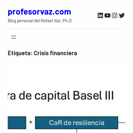
Saltar
profesorvaz.com
LinkedIn
YouTube
Instag
Twit
al
Blog personal del Rafael Vaz, Ph.D
contenido
Etiqueta:
Crisis financiera