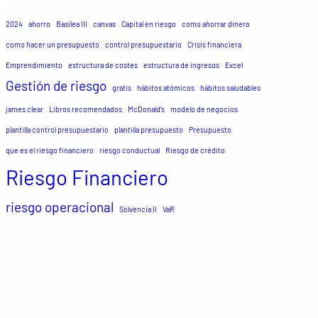
2024
ahorro
Basilea III
canvas
Capital en riesgo
como ahorrar dinero
como hacer un presupuesto
control presupuestario
Crisis financiera
Emprendimiento
estructura de costes
estructura de ingresos
Excel
Gestión de riesgo
gratis
hábitos atómicos
hábitos saludables
james clear
Libros recomendados
McDonald's
modelo de negocios
plantilla control presupuestario
plantilla presupuesto
Presupuesto
que es el riesgo financiero
riesgo conductual
Riesgo de crédito
Riesgo Financiero
riesgo operacional
Solvencia II
VaR