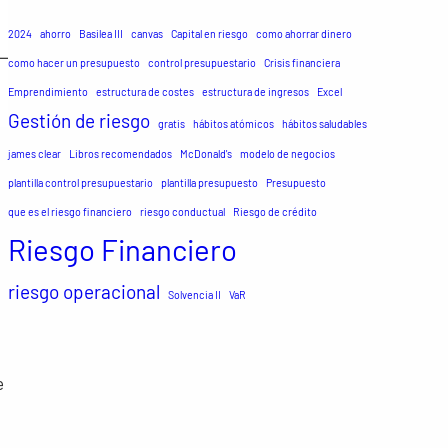
2024
ahorro
Basilea III
canvas
Capital en riesgo
como ahorrar dinero
como hacer un presupuesto
control presupuestario
Crisis financiera
Emprendimiento
estructura de costes
estructura de ingresos
Excel
Gestión de riesgo
gratis
hábitos atómicos
hábitos saludables
james clear
Libros recomendados
McDonald's
modelo de negocios
plantilla control presupuestario
plantilla presupuesto
Presupuesto
que es el riesgo financiero
riesgo conductual
Riesgo de crédito
Riesgo Financiero
riesgo operacional
Solvencia II
VaR
e