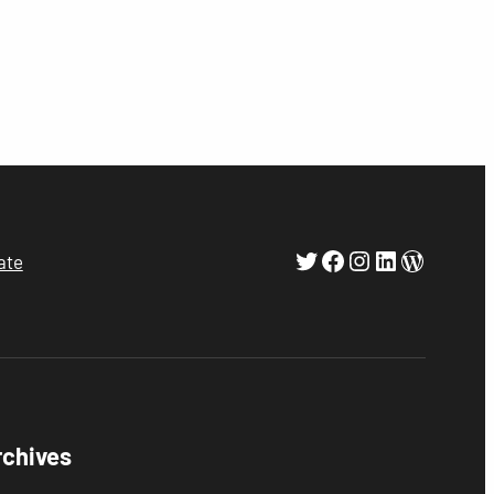
Twitter
Facebook
Instagram
LinkedIn
WordPr
ate
rchives