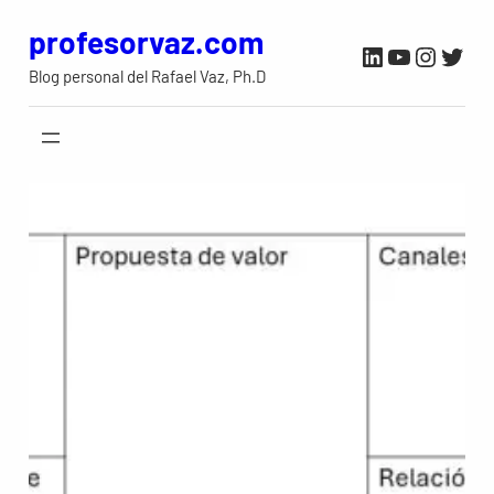
Saltar
profesorvaz.com
LinkedIn
YouTube
Instag
Twit
al
Blog personal del Rafael Vaz, Ph.D
contenido