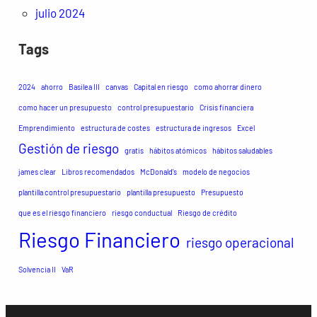
julio 2024
Tags
2024
ahorro
Basilea III
canvas
Capital en riesgo
como ahorrar dinero
como hacer un presupuesto
control presupuestario
Crisis financiera
Emprendimiento
estructura de costes
estructura de ingresos
Excel
Gestión de riesgo
gratis
hábitos atómicos
hábitos saludables
james clear
Libros recomendados
McDonald's
modelo de negocios
plantilla control presupuestario
plantilla presupuesto
Presupuesto
que es el riesgo financiero
riesgo conductual
Riesgo de crédito
Riesgo Financiero
riesgo operacional
Solvencia II
VaR